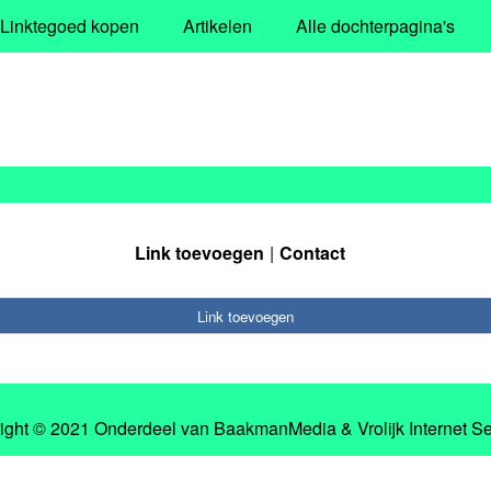
Linktegoed kopen
Artikelen
Alle dochterpagina's
Link toevoegen
Contact
Link toevoegen
ight © 2021 Onderdeel van
BaakmanMedia
&
Vrolijk Internet S